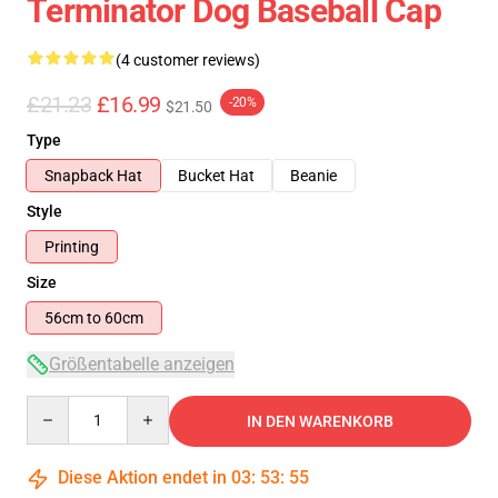
Terminator Dog Baseball Cap
(4 customer reviews)
£21.23
£16.99
-20%
$21.50
Type
Snapback Hat
Bucket Hat
Beanie
Style
Printing
Size
56cm to 60cm
Größentabelle anzeigen
Quantity
IN DEN WARENKORB
Diese Aktion endet in
03
:
53
:
54