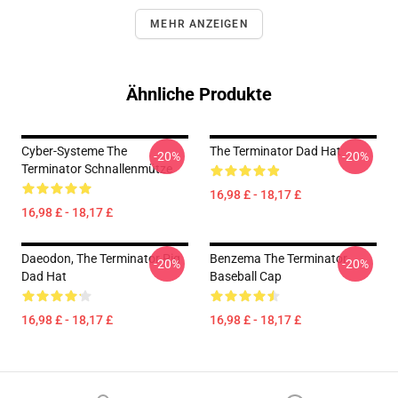
MEHR ANZEIGEN
Ähnliche Produkte
Cyber-Systeme The
The Terminator Dad Hat
-20%
-20%
Terminator Schnallenmütze
16,98 £ - 18,17 £
16,98 £ - 18,17 £
Daeodon, The Terminator Pig
Benzema The Terminator
-20%
-20%
Dad Hat
Baseball Cap
16,98 £ - 18,17 £
16,98 £ - 18,17 £
Footer