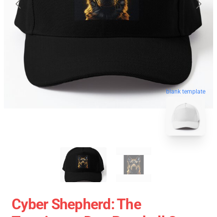
blank template
Cyber Shepherd: The