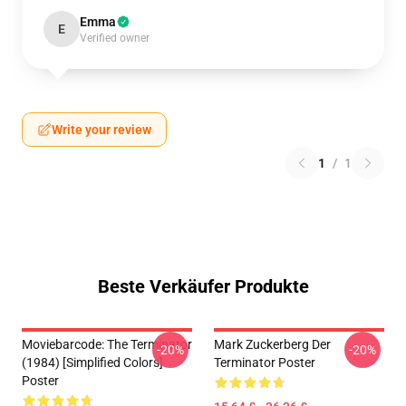
Emma
E
Verified owner
Write your review
1
/
1
Beste Verkäufer Produkte
Moviebarcode: The Terminator
Mark Zuckerberg Der
-20%
-20%
(1984) [Simplified Colors]
Terminator Poster
Poster