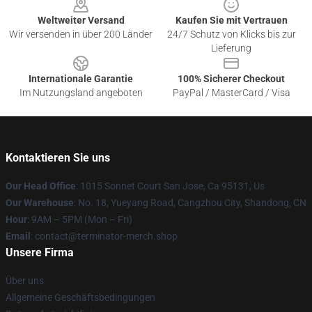
Weltweiter Versand
Kaufen Sie mit Vertrauen
Wir versenden in über 200 Länder
24/7 Schutz von Klicks bis zur
Lieferung
Internationale Garantie
100% Sicherer Checkout
Im Nutzungsland angeboten
PayPal / MasterCard / Visa
Kontaktieren Sie uns
Our Head Office
: 1015 Sonnet Court San Jose, Ca 95131, Us
Our Warehouse
: No. 18, Yueyang Road, Cangzhou City, Shandong, CN
Hour
: 9AM – 5PM (Mon – Fri)
Email
: contact@terminator-merch.shop
Unsere Firma
Über uns
Allgemeine Geschäftsbedingungen