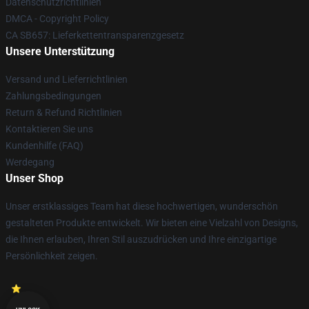
Datenschutzrichtlinien
DMCA - Copyright Policy
CA SB657: Lieferkettentransparenzgesetz
Unsere Unterstützung
Versand und Lieferrichtlinien
Zahlungsbedingungen
Return & Refund Richtlinien
Kontaktieren Sie uns
Kundenhilfe (FAQ)
Werdegang
Unser Shop
Unser erstklassiges Team hat diese hochwertigen, wunderschön
gestalteten Produkte entwickelt. Wir bieten eine Vielzahl von Designs,
die Ihnen erlauben, Ihren Stil auszudrücken und Ihre einzigartige
Persönlichkeit zeigen.