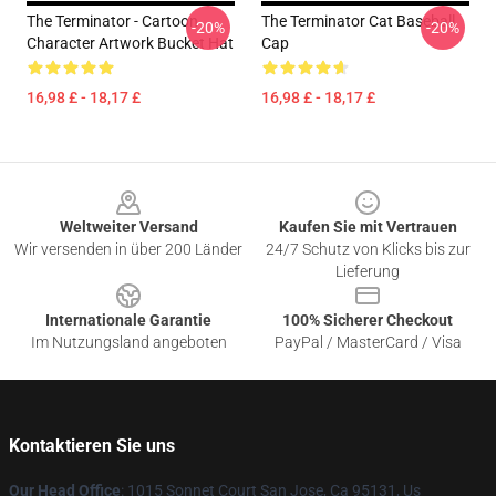
The Terminator - Cartoon
The Terminator Cat Baseball
-20%
-20%
Character Artwork Bucket Hat
Cap
16,98 £ - 18,17 £
16,98 £ - 18,17 £
Footer
Weltweiter Versand
Kaufen Sie mit Vertrauen
Wir versenden in über 200 Länder
24/7 Schutz von Klicks bis zur
Lieferung
Internationale Garantie
100% Sicherer Checkout
Im Nutzungsland angeboten
PayPal / MasterCard / Visa
Kontaktieren Sie uns
Our Head Office
: 1015 Sonnet Court San Jose, Ca 95131, Us