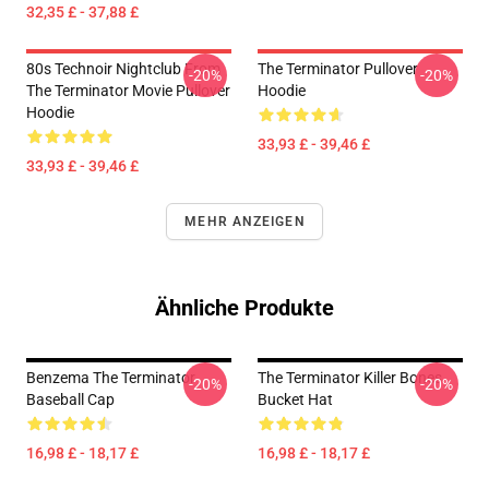
32,35 £ - 37,88 £
80s Technoir Nightclub From
The Terminator Pullover
-20%
-20%
The Terminator Movie Pullover
Hoodie
Hoodie
33,93 £ - 39,46 £
33,93 £ - 39,46 £
MEHR ANZEIGEN
Ähnliche Produkte
Benzema The Terminator
The Terminator Killer Bones
-20%
-20%
Baseball Cap
Bucket Hat
16,98 £ - 18,17 £
16,98 £ - 18,17 £