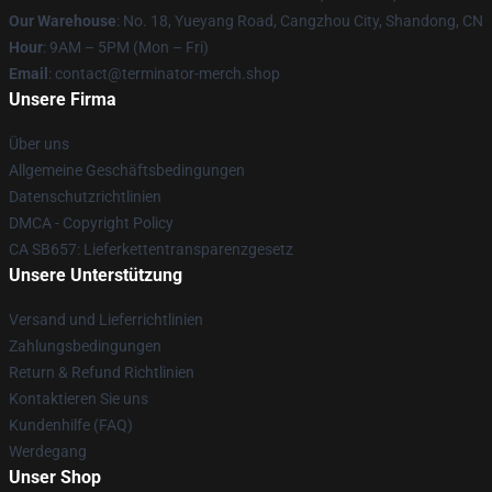
Our Warehouse
: No. 18, Yueyang Road, Cangzhou City, Shandong, CN
Hour
: 9AM – 5PM (Mon – Fri)
Email
: contact@terminator-merch.shop
Unsere Firma
Über uns
Allgemeine Geschäftsbedingungen
Datenschutzrichtlinien
DMCA - Copyright Policy
CA SB657: Lieferkettentransparenzgesetz
Unsere Unterstützung
Versand und Lieferrichtlinien
Zahlungsbedingungen
Return & Refund Richtlinien
Kontaktieren Sie uns
Kundenhilfe (FAQ)
Werdegang
Unser Shop