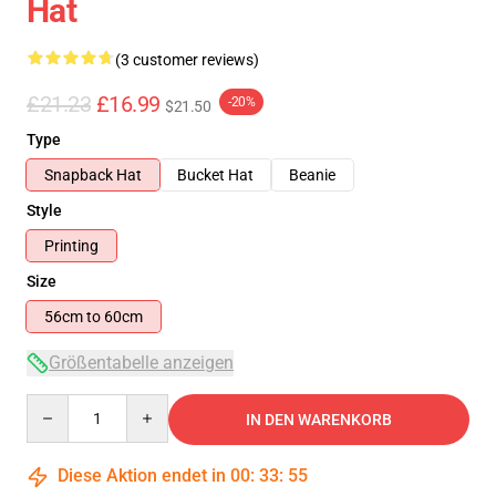
Hat
(3 customer reviews)
£21.23
£16.99
-20%
$21.50
Type
Snapback Hat
Bucket Hat
Beanie
Style
Printing
Size
56cm to 60cm
Größentabelle anzeigen
Quantity
IN DEN WARENKORB
Diese Aktion endet in
00
:
33
:
54