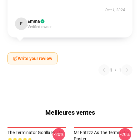
Dec 1, 2024
Emma
E
Verified owner
Write your review
1
/
1
Meilleures ventes
The Terminator Gorilla Poster
Mr Fritzzz As The Terminator
-20%
-20%
Poster