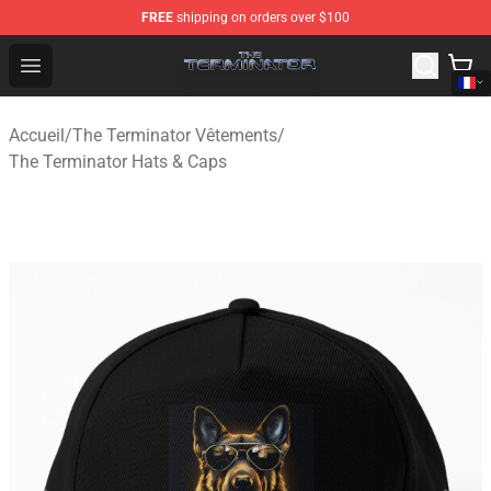
FREE
shipping on orders over $100
The Terminator Store - Official The Terminator Merchand
Open menu
Accueil
/
The Terminator Vêtements
/
The Terminator Hats & Caps