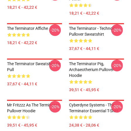
18,21 € - 42,22 €
18,21 € - 42,22 €
The Terminator Affiche
The Terminator - Technoir
-20%
-20%
Pullover Sweatshirt
18,21 € - 42,22 €
37,67 € - 44,11 €
The Terminator Sweatshirt De
The Terminator Pig,
-20%
-20%
Pull
Archaeotherium Pullover
Hoodie
37,67 € - 44,11 €
39,51 € - 45,95 €
Mr Fritzzz As The Terminator
Cyberdyne Systems - The
-20%
-20%
Pullover Hoodie
Terminator Essential T-Shirt
39,51 € - 45,95 €
24,38 € - 28,06 €