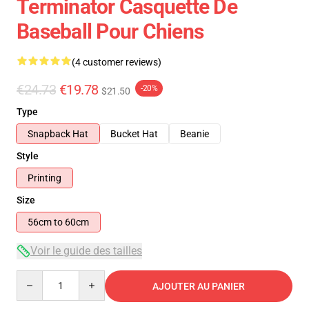
Terminator Casquette De
Baseball Pour Chiens
(4 customer reviews)
€24.73
€19.78
-20%
$21.50
Type
Snapback Hat
Bucket Hat
Beanie
Style
Printing
Size
56cm to 60cm
Voir le guide des tailles
Quantity
AJOUTER AU PANIER