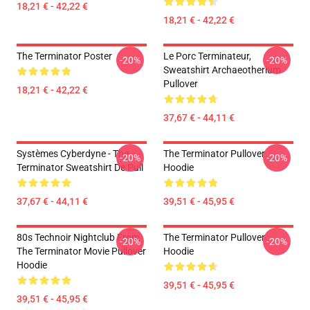
18,21 € - 42,22 €
18,21 € - 42,22 €
The Terminator Poster
Le Porc Terminateur,
-20%
-20%
Sweatshirt Archaeotherium
Pullover
18,21 € - 42,22 €
37,67 € - 44,11 €
Systèmes Cyberdyne - The
The Terminator Pullover
-20%
-20%
Terminator Sweatshirt De Pull
Hoodie
37,67 € - 44,11 €
39,51 € - 45,95 €
80s Technoir Nightclub From
The Terminator Pullover
-20%
-20%
The Terminator Movie Pullover
Hoodie
Hoodie
39,51 € - 45,95 €
39,51 € - 45,95 €