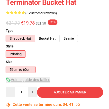
Terminator Bucket Hat
(8 customer reviews)
€24.73
€19.78
-20%
$21.50
Type
Snapback Hat
Bucket Hat
Beanie
Style
Printing
Size
56cm to 60cm
Voir le guide des tailles
Quantity
AJOUTER AU PANIER
Cette vente se termine dans
04
:
41
:
54