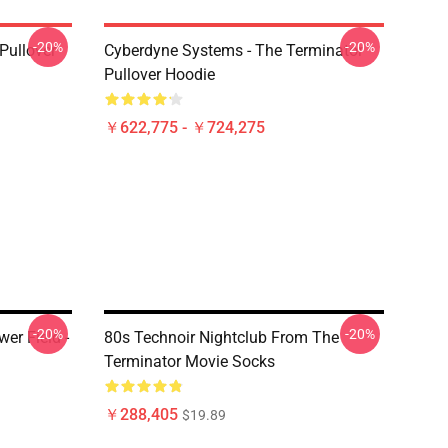
-20%
-20%
 Pullover
Cyberdyne Systems - The Terminator
Pullover Hoodie
￥622,775 - ￥724,275
-20%
-20%
er Field -
80s Technoir Nightclub From The
Terminator Movie Socks
￥288,405
$19.89