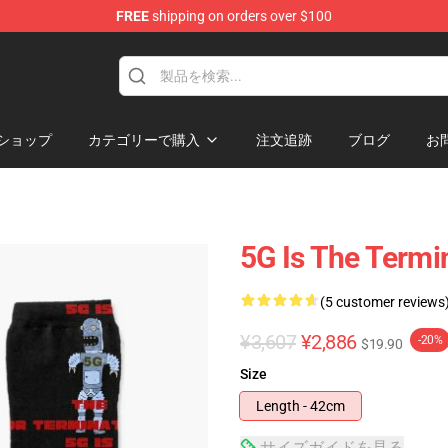
FREE
shipping on orders over $100
andise Shop
ショップ
カテゴリーで購入
注文追跡
ブログ
お
5G Is The Termi
(5 customer reviews
¥3,607
¥2,886
-20%
$19.90
Size
Length - 42cm
サイズガイドを見る