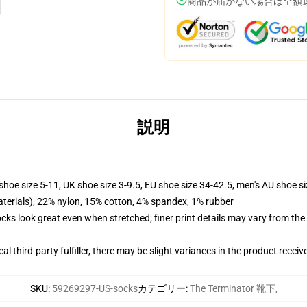
商品が届かない場合は全額
説明
shoe size 5-11, UK shoe size 3-9.5, EU shoe size 34-42.5, men's AU shoe s
terials), 22% nylon, 15% cotton, 4% spandex, 1% rubber
socks look great even when stretched; finer print details may vary from th
al third-party fulfiller, there may be slight variances in the product receiv
SKU
:
59269297-US-socks
カテゴリー
:
The Terminator 靴下
,