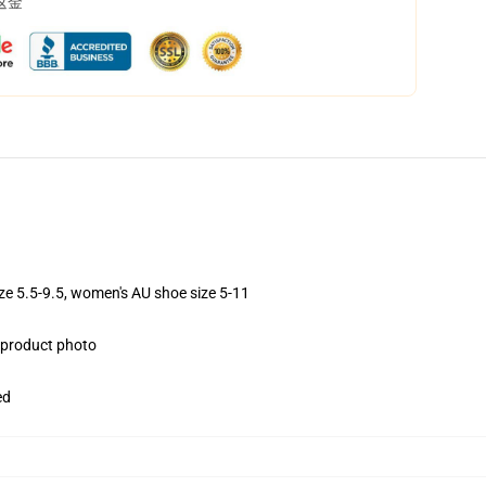
返金
ize 5.5-9.5, women's AU shoe size 5-11
e product photo
ed