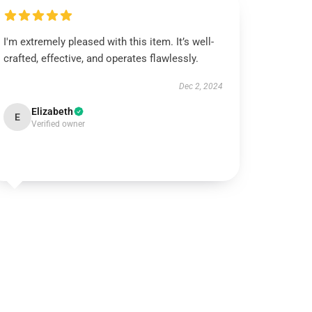
I'm extremely pleased with this item. It’s well-
crafted, effective, and operates flawlessly.
Dec 2, 2024
Elizabeth
E
Verified owner