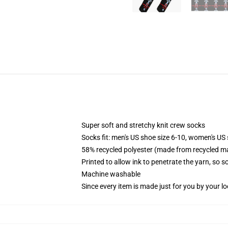
Super soft and stretchy knit crew socks
Socks fit: men's US shoe size 6-10, women's US 
58% recycled polyester (made from recycled ma
Printed to allow ink to penetrate the yarn, so 
Machine washable
Since every item is made just for you by your loc