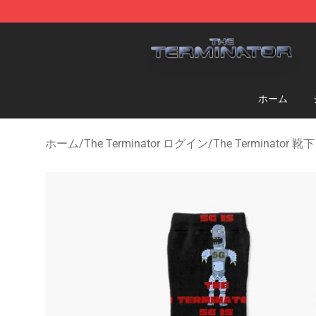
The Terminator Store - Official The Terminator Merch
ホーム
ホーム
/
The Terminator ログイン
/
The Terminator 靴下