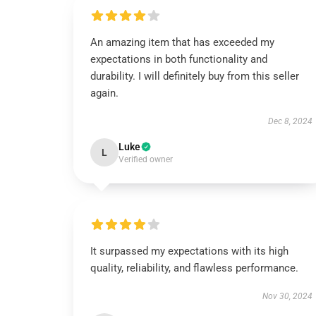
An amazing item that has exceeded my
expectations in both functionality and
durability. I will definitely buy from this seller
again.
Dec 8, 2024
Luke
L
Verified owner
It surpassed my expectations with its high
quality, reliability, and flawless performance.
Nov 30, 2024