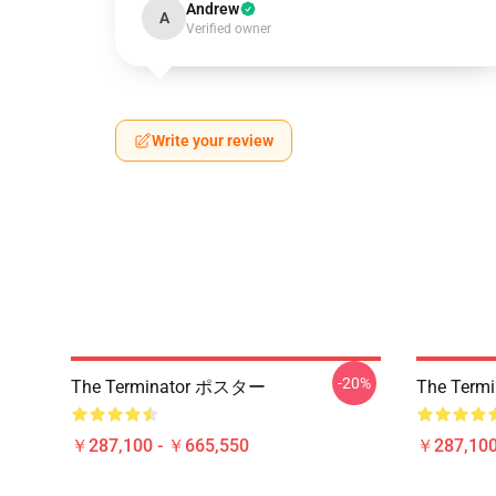
Andrew
A
Verified owner
Write your review
-20%
The Terminator ポスター
The Ter
￥287,100 - ￥665,550
￥287,100