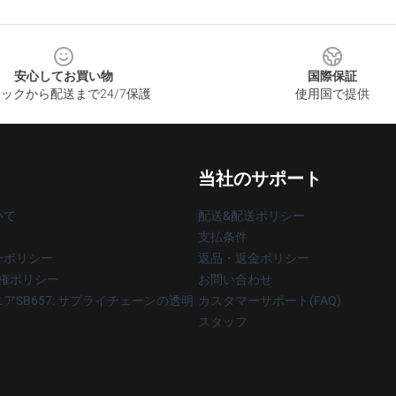
安心してお買い物
国際保証
ックから配送まで24/7保護
使用国で提供
当社のサポート
いて
配送&配送ポリシー
支払条件
ーポリシー
返品・返金ポリシー
著作権ポリシー
お問い合わせ
アSB657: サプライチェーンの透明
カスタマーサポート(FAQ)
スタッフ