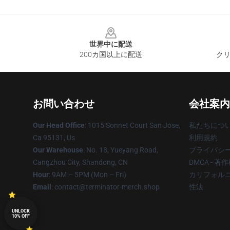
Footer
世界中に配送
200カ国以上に配送
クリ
お問い合わせ
会社案内
Our Head Office
: 1015 Sonnet Court San Jose,
私たちにつ
Ca 95131, Us
利用規約
Our Warehouse
: No. 18, Yueyang Road,
プライバシ
Cangzhou City, Shandong, CN
DMCA - 
Hour
: 9AM – 5PM (Mon – Fri)
カリフォルニ
Email
: contact@terminator-merch.shop
性法
UNLOCK
10% OFF