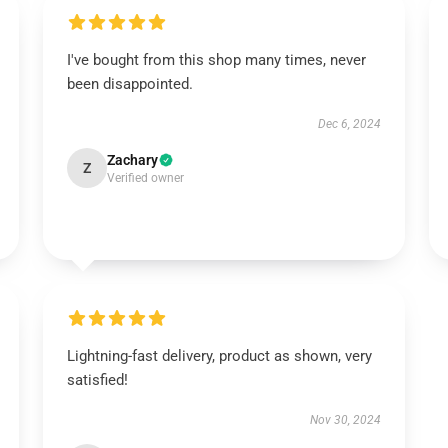
I've bought from this shop many times, never
been disappointed.
Dec 6, 2024
Zachary
Z
Verified owner
Lightning-fast delivery, product as shown, very
satisfied!
Nov 30, 2024