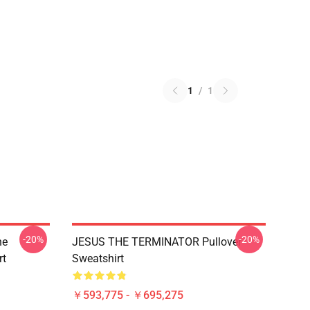
1
/
1
-20%
-20%
he
JESUS THE TERMINATOR Pullover
rt
Sweatshirt
￥593,775 - ￥695,275