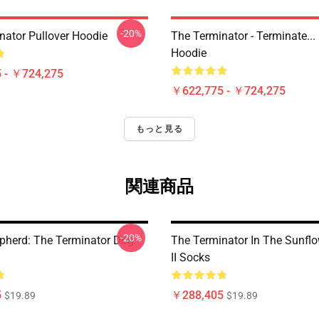
-20%
nator Pullover Hoodie
The Terminator - Terminate...
Hoodie
 - ￥724,275
￥622,775 - ￥724,275
もっと見る
関連商品
-20%
pherd: The Terminator Dog
The Terminator In The Sunflow
II Socks
5
￥288,405
$19.89
$19.89