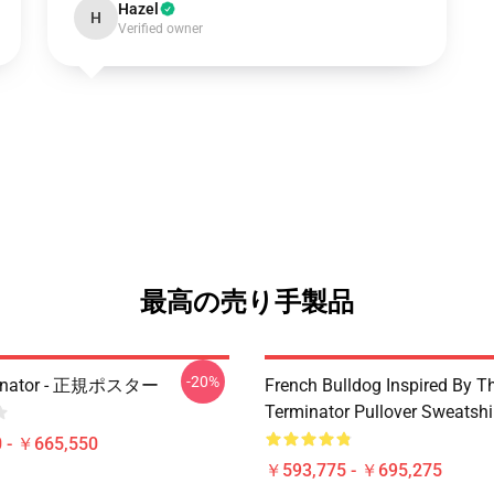
Hazel
H
Verified owner
最高の売り手製品
-20%
minator - 正規ポスター
French Bulldog Inspired By T
Terminator Pullover Sweatshi
 - ￥665,550
￥593,775 - ￥695,275