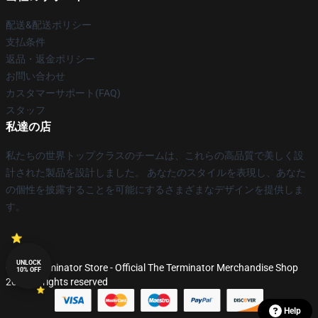
配送&配送ポリシー
支払条件
返品・返金ポリシー
お問い合わせ
カスタマーサポート(FAQ)
スタッフ
私達の店
私たちの世界トップクラスのチームは、これらの高品質で美しく設
計された製品を設計しました。 あなたのスタイルを表現し、あなた
の個性を披露することを可能にするさまざまなデザインを提供しま
す。
UNLOCK
© The Terminator Store - Official The Terminator Merchandise Shop
10% OFF
2026 all rights reserved
Help