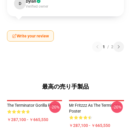
Dylan
D
Verified owner
Write your review
1
/
2
最高の売り手製品
The Terminator Gorilla Poster
Mr Fritzzz As The Terminator
-20%
-20%
Poster
￥287,100 - ￥665,550
￥287,100 - ￥665,550