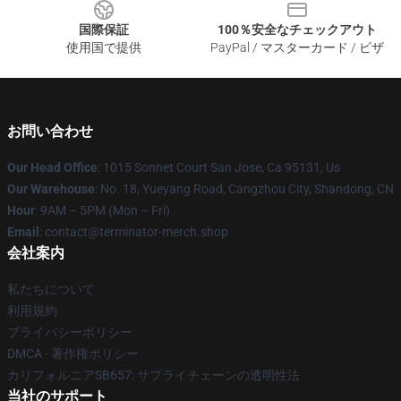
国際保証
100％安全なチェックアウト
使用国で提供
PayPal / マスターカード / ビザ
お問い合わせ
Our Head Office
: 1015 Sonnet Court San Jose, Ca 95131, Us
Our Warehouse
: No. 18, Yueyang Road, Cangzhou City, Shandong, CN
Hour
: 9AM – 5PM (Mon – Fri)
Email
: contact@terminator-merch.shop
会社案内
私たちについて
利用規約
プライバシーポリシー
DMCA - 著作権ポリシー
カリフォルニアSB657: サプライチェーンの透明性法
当社のサポート