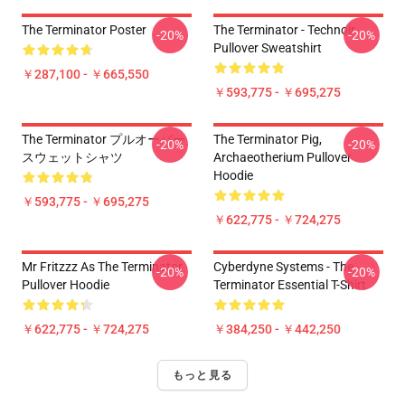
The Terminator Poster
The Terminator - Technoir
-20%
-20%
Pullover Sweatshirt
￥287,100 - ￥665,550
￥593,775 - ￥695,275
The Terminator プルオーバー
The Terminator Pig,
-20%
-20%
スウェットシャツ
Archaeotherium Pullover
Hoodie
￥593,775 - ￥695,275
￥622,775 - ￥724,275
Mr Fritzzz As The Terminator
Cyberdyne Systems - The
-20%
-20%
Pullover Hoodie
Terminator Essential T-Shirt
￥622,775 - ￥724,275
￥384,250 - ￥442,250
もっと見る