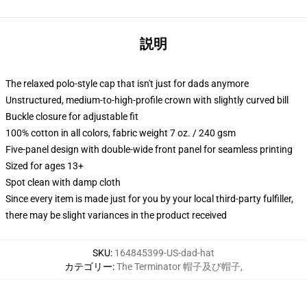
説明
The relaxed polo-style cap that isn't just for dads anymore
Unstructured, medium-to-high-profile crown with slightly curved bill
Buckle closure for adjustable fit
100% cotton in all colors, fabric weight 7 oz. / 240 gsm
Five-panel design with double-wide front panel for seamless printing
Sized for ages 13+
Spot clean with damp cloth
Since every item is made just for you by your local third-party fulfiller,
there may be slight variances in the product received
SKU
:
164845399-US-dad-hat
カテゴリー
:
The Terminator 帽子及び帽子
,