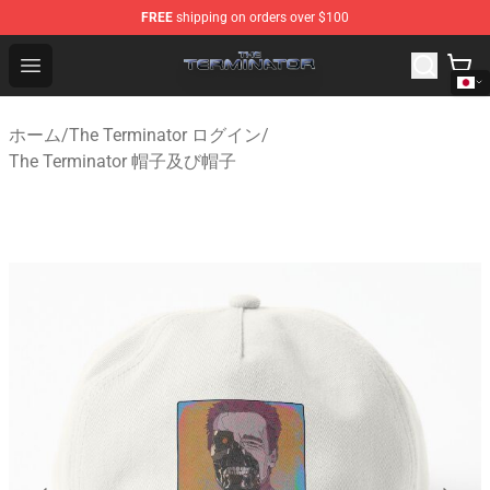
FREE
shipping on orders over $100
The Terminator Store - Official The Terminator Merchand
Open menu
ホーム
/
The Terminator ログイン
/
The Terminator 帽子及び帽子