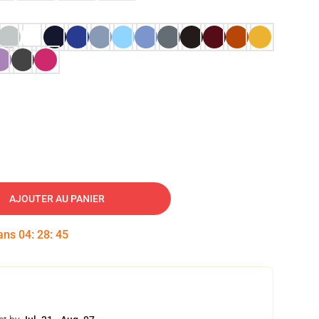
AJOUTER AU PANIER
dans
04
:
28
:
44