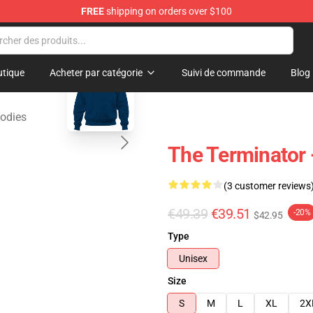
FREE
shipping on orders over $100
andise Shop
blank template
tique
Acheter par catégorie
Suivi de commande
Blog
odies
The Terminator 
(3 customer reviews
€49.39
€39.51
-20%
$42.95
Type
Unisex
Size
S
M
L
XL
2X