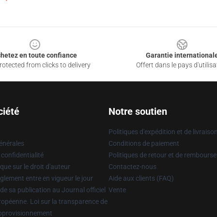
hetez en toute confiance
Garantie international
otected from clicks to delivery
Offert dans le pays d'utilisa
ciété
Notre soutien
Politiques d'expédition et de livraiso
énérales
Conditions de paiement
 confidentialité
Politiques de retour et de rembours
que sur le droit d'auteur
Contactez-nous
glement entre en vigueur le jour
Aide aux clients (FAQ)
 de sa publication au Journal officiel
Vente
uropéenne. Loi sur la transparence de
approvisionnement