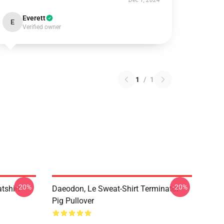
Dec 1, 2024
Everett
E
Verified owner
1
/
1
-20%
-20%
tshirt
Daeodon, Le Sweat-Shirt Terminator
Pig Pullover