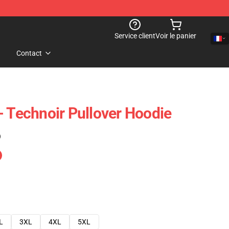
Service client
Voir le panier
Contact
- Technoir Pullover Hoodie
)
L
3XL
4XL
5XL