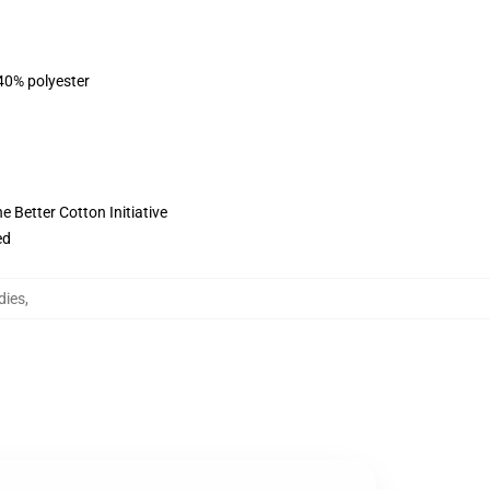
 40% polyester
 Better Cotton Initiative
ed
dies
,