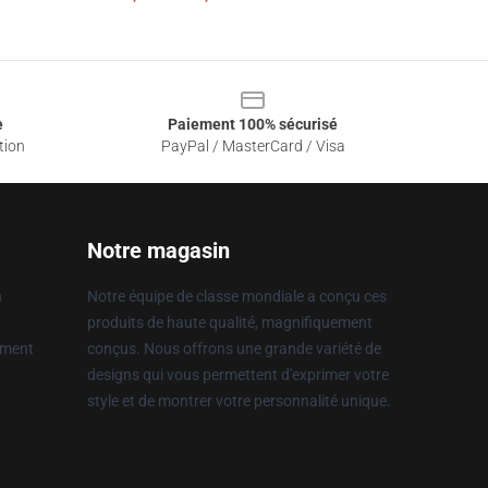
e
Paiement 100% sécurisé
tion
PayPal / MasterCard / Visa
Notre magasin
n
Notre équipe de classe mondiale a conçu ces
produits de haute qualité, magnifiquement
ement
conçus. Nous offrons une grande variété de
designs qui vous permettent d'exprimer votre
style et de montrer votre personnalité unique.