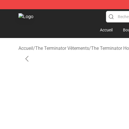
The Terminator Store - Official The Terminator Merch
Accueil
Bou
Accueil
/
The Terminator Vêtements
/
The Terminator Ho