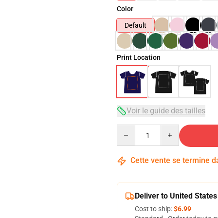
Color
Default
Print Location
Voir le guide des tailles
Quantity
Cette vente se termine 
Deliver to United States
Cost to ship:
$6.99