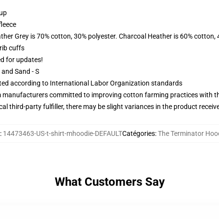
 up
fleece
ather Grey is 70% cotton, 30% polyester. Charcoal Heather is 60% cotton,
ib cuffs
ed for updates!
L and Sand - S
uated according to International Labor Organization standards
m manufacturers committed to improving cotton farming practices with the
al third-party fulfiller, there may be slight variances in the product receiv
:
14473463-US-t-shirt-mhoodie-DEFAULT
Catégories
:
The Terminator Hoo
What Customers Say