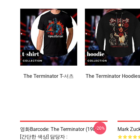
The Terminator T-셔츠
The Terminator Hoodie
-20%
영화barcode: The Terminator (1984)
Mark Zu
[간단한 색상] 담당자 :