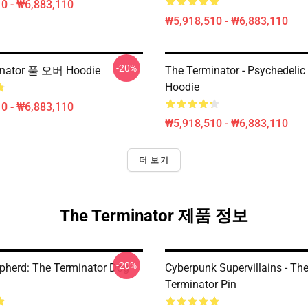
0 - ₩6,883,110
₩5,918,510 - ₩6,883,110
-20%
inator 풀 오버 Hoodie
The Terminator - Psychedelic 
Hoodie
0 - ₩6,883,110
₩5,918,510 - ₩6,883,110
더 보기
The Terminator 제품 정보
-20%
pherd: The Terminator Dog
Cyberpunk Supervillains - Th
Terminator Pin