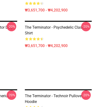
₩3,651,700 - ₩4,202,900
-20%
-20%
tor Dog
The Terminator - Psychedelic Classic T-
Shirt
₩3,651,700 - ₩4,202,900
-20%
-20%
therium
The Terminator - Technoir Pullover
Hoodie