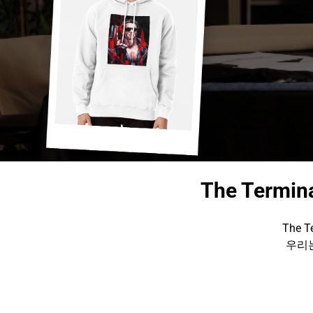
The Termin
The T
우리는