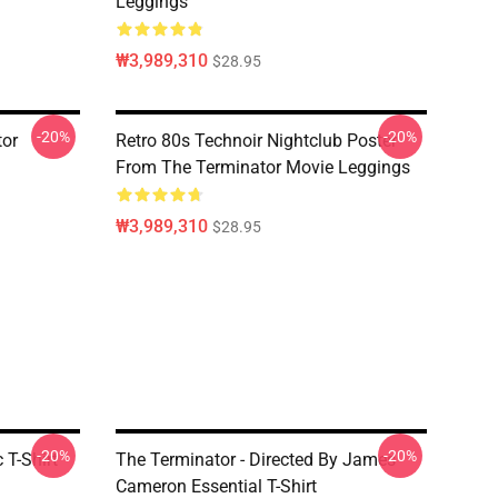
Leggings
₩3,989,310
$28.95
-20%
-20%
tor
Retro 80s Technoir Nightclub Poster
From The Terminator Movie Leggings
₩3,989,310
$28.95
-20%
-20%
 T-Shirt
The Terminator - Directed By James
Cameron Essential T-Shirt