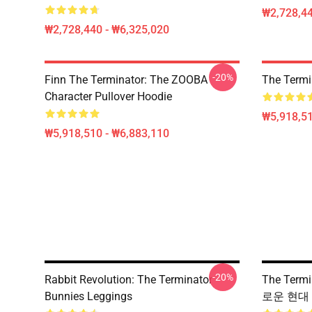
₩2,728,44
₩2,728,440 - ₩6,325,020
-20%
Finn The Terminator: The ZOOBA
The Termi
Character Pullover Hoodie
₩5,918,51
₩5,918,510 - ₩6,883,110
-20%
Rabbit Revolution: The Terminator
The Term
Bunnies Leggings
로운 현대