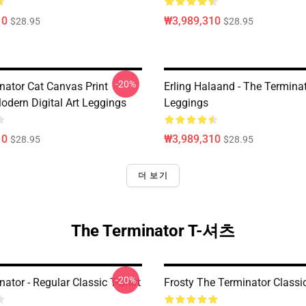
10
₩3,989,310
$28.95
$28.95
-20%
nator Cat Canvas Print
Erling Halaand - The Termina
odern Digital Art Leggings
Leggings
10
₩3,989,310
$28.95
$28.95
더 보기
The Terminator T-셔츠
-20%
ator - Regular Classic T-Shirt
Frosty The Terminator Classic