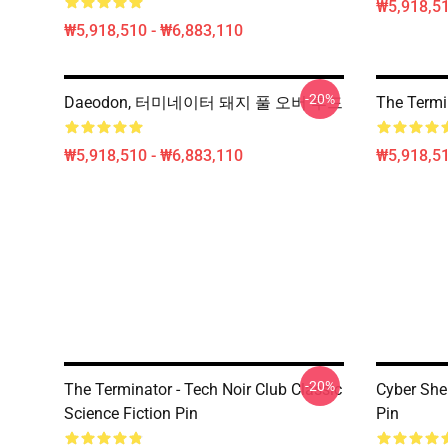
₩5,918,51
₩5,918,510 - ₩6,883,110
-20%
Daeodon, 터미네이터 돼지 풀 오버 후드
The Term
₩5,918,510 - ₩6,883,110
₩5,918,51
-20%
The Terminator - Tech Noir Club Classic
Cyber She
Science Fiction Pin
Pin