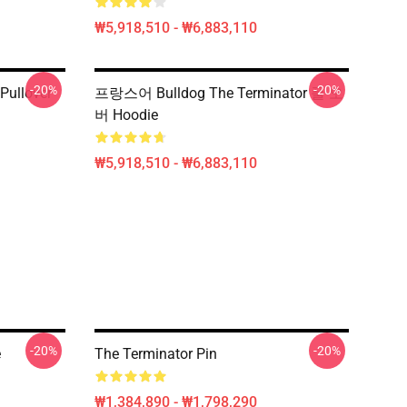
₩5,918,510 - ₩6,883,110
-20%
-20%
Pullover
프랑스어 Bulldog The Terminator 풀 오
버 Hoodie
₩5,918,510 - ₩6,883,110
-20%
-20%
e
The Terminator Pin
₩1,384,890 - ₩1,798,290