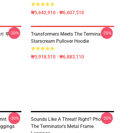
₩5,642,910 - ₩6,607,510
-20%
-20%
오버 후드
Transformers Meets The Terminator
Starscream Pullover Hoodie
₩5,918,510 - ₩6,883,110
-20%
-20%
int
Sounds Like A Threat! Right? Photo Of
eggings
The Terminator's Metal Frame.