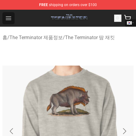
FREE
shipping on orders over $100
The Terminator Store - Official The Terminator Merchand
Open menu
홈
/
The Terminator 제품정보
/
The Terminator 땀 재킷