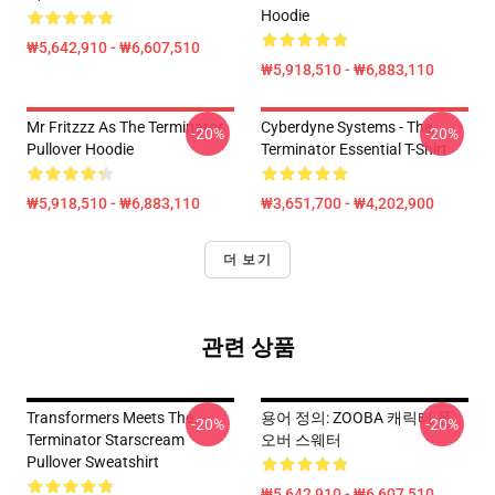
Hoodie
₩5,642,910 - ₩6,607,510
₩5,918,510 - ₩6,883,110
Mr Fritzzz As The Terminator
Cyberdyne Systems - The
-20%
-20%
Pullover Hoodie
Terminator Essential T-Shirt
₩5,918,510 - ₩6,883,110
₩3,651,700 - ₩4,202,900
더 보기
관련 상품
Transformers Meets The
용어 정의: ZOOBA 캐릭터 풀
-20%
-20%
Terminator Starscream
오버 스웨터
Pullover Sweatshirt
₩5,642,910 - ₩6,607,510