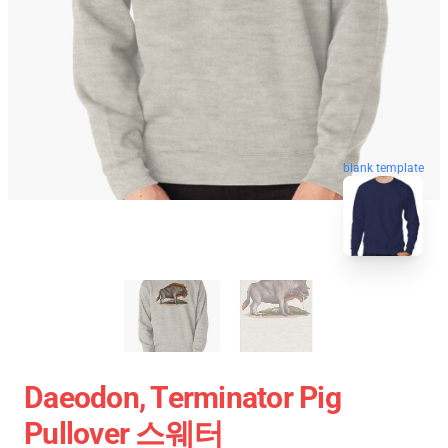
blank template
Daeodon, Terminator Pig
Pullover 스웨터