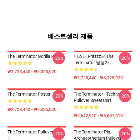
베스트셀러 제품
The Terminator Gorilla Poster
미스터 Fritzzz로 The
-20%
-20%
Terminator 담당자 :
₩2,728,440 - ₩6,325,020
₩2,728,440 - ₩6,325,020
The Terminator Poster
The Terminator - Technoir
-20%
-20%
Pullover Sweatshirt
₩2,728,440 - ₩6,325,020
₩5,642,910 - ₩6,607,510
The Terminator Pullover 스웨
The Terminator Pig,
-20%
-20%
터
Archaeotherium Pullover