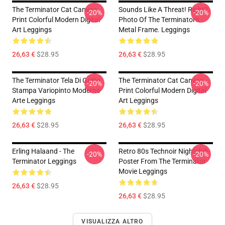
The Terminator Cat Canvas
Sounds Like A Threat! Right?
-20%
-20%
Print Colorful Modern Digital
Photo Of The Terminator's
Art Leggings
Metal Frame. Leggings
26,63 €
$28.95
26,63 €
$28.95
The Terminator Tela Di Gatto
The Terminator Cat Canvas
-20%
-20%
Stampa Variopinto Moderno
Print Colorful Modern Digital
Arte Leggings
Art Leggings
26,63 €
$28.95
26,63 €
$28.95
Erling Halaand - The
Retro 80s Technoir Nightclub
-20%
-20%
Terminator Leggings
Poster From The Terminator
Movie Leggings
26,63 €
$28.95
26,63 €
$28.95
VISUALIZZA ALTRO