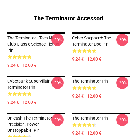
The Terminator Accessori
The Terminator - Tech Noir
Cyber Shepherd: The
-20%
-20%
Club Classic Science Fiction
Terminator Dog Pin
Pin
9,24 € - 12,00 €
9,24 € - 12,00 €
Cyberpunk Supervillains - The
The Terminator Pin
-20%
-20%
Terminator Pin
9,24 € - 12,00 €
9,24 € - 12,00 €
Unleash The Terminator:
The Terminator Pin
-20%
-20%
Precision, Power,
Unstoppable. Pin
9,24 € - 12,00 €