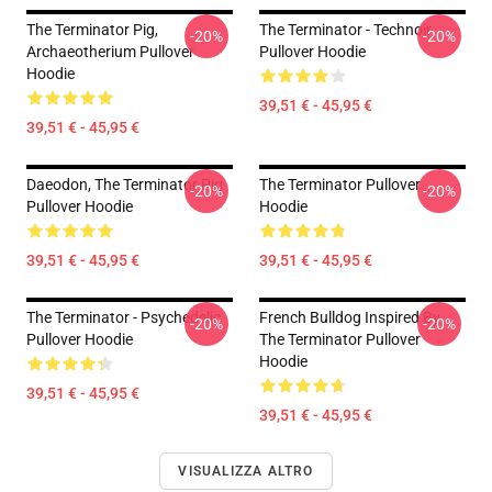
The Terminator Pig,
The Terminator - Technoir
-20%
-20%
Archaeotherium Pullover
Pullover Hoodie
Hoodie
39,51 € - 45,95 €
39,51 € - 45,95 €
Daeodon, The Terminator Pig
The Terminator Pullover
-20%
-20%
Pullover Hoodie
Hoodie
39,51 € - 45,95 €
39,51 € - 45,95 €
The Terminator - Psychedelic
French Bulldog Inspired By
-20%
-20%
Pullover Hoodie
The Terminator Pullover
Hoodie
39,51 € - 45,95 €
39,51 € - 45,95 €
VISUALIZZA ALTRO