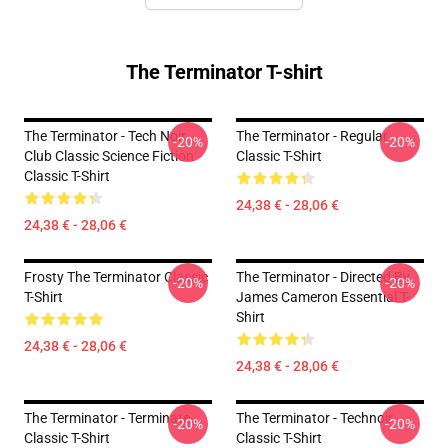
The Terminator T-shirt
The Terminator - Tech Noir
The Terminator - Regular
-20%
-20%
Club Classic Science Fiction
Classic T-Shirt
Classic T-Shirt
24,38 € - 28,06 €
24,38 € - 28,06 €
Frosty The Terminator Classic
The Terminator - Directed By
-20%
-20%
T-Shirt
James Cameron Essential T-
Shirt
24,38 € - 28,06 €
24,38 € - 28,06 €
The Terminator - Terminate...
The Terminator - Technoir
-20%
-20%
Classic T-Shirt
Classic T-Shirt