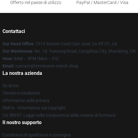
Offerto nel paese di utilizzo
PayPal / MasterCard / Visa
Contattaci
Our Head Office
: 1015 Sonnet Court San Jose, Ca 95131, Us
Our Warehouse
: No. 18, Yueyang Road, Cangzhou City, Shandong, CN
Hour
: 9AM – 5PM (Mon – Fri)
Email
: contact@terminator-merch.shop
La nostra azienda
Su di noi
Termini e condizioni
Informativa sulla privacy
DMCA - Informativa sul copyright
CA SB657: Legge sulla trasparenza della catena di fornitura
Il nostro supporto
Condizioni di spedizione e consegna