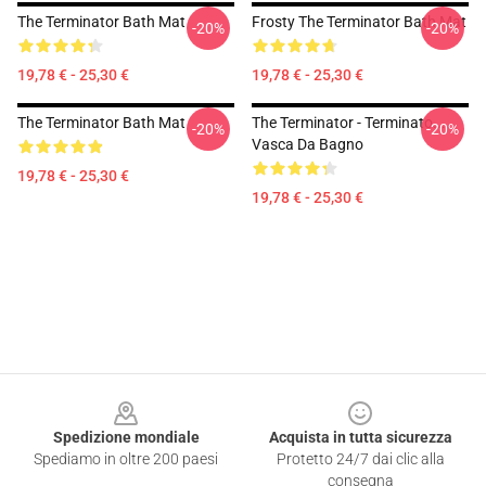
The Terminator Bath Mat
Frosty The Terminator Bath Mat
-20%
-20%
19,78 € - 25,30 €
19,78 € - 25,30 €
The Terminator Bath Mat
The Terminator - Terminato...
-20%
-20%
Vasca Da Bagno
19,78 € - 25,30 €
19,78 € - 25,30 €
Footer
Spedizione mondiale
Acquista in tutta sicurezza
Spediamo in oltre 200 paesi
Protetto 24/7 dai clic alla
consegna