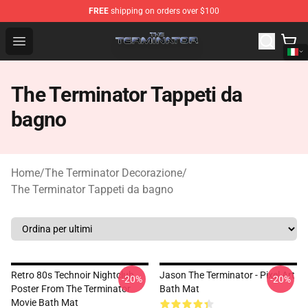
FREE
shipping on orders over $100
The Terminator Store - Official The Terminator Merchand
Open menu
The Terminator Tappeti da
bagno
Home
/
The Terminator Decorazione
/
The Terminator Tappeti da bagno
Retro 80s Technoir Nightclub
Jason The Terminator - Pixel Art
-20%
-20%
Poster From The Terminator
Bath Mat
Movie Bath Mat