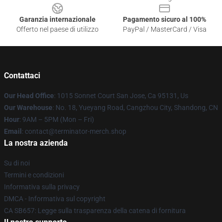
Garanzia internazionale
Pagamento sicuro al 100%
Offerto nel paese di utilizzo
PayPal / MasterCard / Visa
Contattaci
Our Head Office
: 1015 Sonnet Court San Jose, Ca 95131, Us
Our Warehouse
: No. 18, Yueyang Road, Cangzhou City, Shandong, CN
Hour
: 9AM – 5PM (Mon – Fri)
Email
: contact@terminator-merch.shop
La nostra azienda
Su di noi
Termini e condizioni
Informativa sulla privacy
DMCA - Informativa sul copyright
CA SB657: Legge sulla trasparenza della catena di fornitura