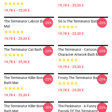
19,78 € - 25,30 €
19,78 € - 25,30 €
The Terminator Lebron Bath
5G Is The Terminator Bath Mat
-20%
-20%
Mat
19,78 € - 25,30 €
19,78 € - 25,30 €
The Terminator Cat Bath Mat
The Terminator - Cartoon
-20%
-20%
Character Artwork Bath Mat
19,78 € - 25,30 €
19,78 € - 25,30 €
The Terminator Killer Bones
Frosty The Terminator Bath Mat
-20%
-20%
Bath Mat
19,78 € - 25,30 €
19,78 € - 25,30 €
The Terminator Killer Bones
The Peckinator - A Funny Goose
-20%
-20%
Bath Mat
Parody Of The Terminator Bath