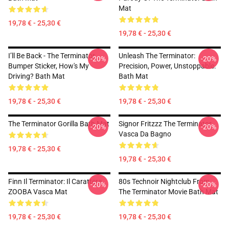
Mat
19,78 € - 25,30 €
19,78 € - 25,30 €
I’ll Be Back - The Terminator,
Unleash The Terminator:
-20%
-20%
Bumper Sticker, How's My
Precision, Power, Unstoppable.
Driving? Bath Mat
Bath Mat
19,78 € - 25,30 €
19,78 € - 25,30 €
The Terminator Gorilla Bath Mat
Signor Fritzzz The Terminator
-20%
-20%
Vasca Da Bagno
19,78 € - 25,30 €
19,78 € - 25,30 €
Finn Il Terminator: Il Carattere
80s Technoir Nightclub From
-20%
-20%
ZOOBA Vasca Mat
The Terminator Movie Bath Mat
19,78 € - 25,30 €
19,78 € - 25,30 €