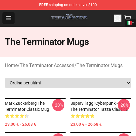
FREE
shipping on orders over $100
The Terminator Store - Official The Terminator Merchand
Open menu
The Terminator Mugs
Home
/
The Terminator Accessori
/
The Terminator Mugs
Mark Zuckerberg The
Supervillaggi Cyberpunk - No.
-20%
-20%
Terminator Classic Mug
The Terminator Tazza Classica
23,00 € - 26,68 €
23,00 € - 26,68 €