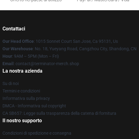
Contattaci
Our Head Office
: 1015 Sonnet Court San Jose, Ca 95131, Us
Our Warehouse
: No. 18, Yueyang Road, Cangzhou City, Shandong, CN
Hour
: 9AM – 5PM (Mon – Fri)
Email
: contact@terminator-merch.shop
La nostra azienda
Su di noi
Termini e condizioni
Informativa sulla privacy
DMCA - Informativa sul copyright
CA SB657: Legge sulla trasparenza della catena di fornitura
Il nostro supporto
Condizioni di spedizione e consegna