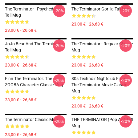
The Terminator - Psychedelic
The Terminator Gorilla Tall Mug
-20%
-20%
Tall Mug
23,00 € - 26,68 €
23,00 € - 26,68 €
JoJo Bear And The Terminator
The Terminator - Regular Classic
-20%
-20%
Tall Mug
Mug
23,00 € - 26,68 €
23,00 € - 26,68 €
Finn The Terminator: The
80s Technoir Nightclub From
-20%
-20%
ZOOBA Character Classic Mug
The Terminator Movie Classic
Mug
23,00 € - 26,68 €
23,00 € - 26,68 €
The Terminator Classic Mug
THE TERMINATOR (Pop Art) Tall
-20%
-20%
Mug
23,00 € - 26,68 €