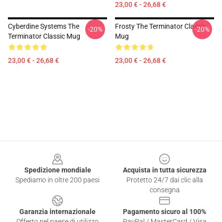
23,00 € - 26,68 €
Cyberdine Systems The
Frosty The Terminator Classic
-20%
-20%
Terminator Classic Mug
Mug
23,00 € - 26,68 €
23,00 € - 26,68 €
Footer
Spedizione mondiale
Acquista in tutta sicurezza
Spediamo in oltre 200 paesi
Protetto 24/7 dai clic alla
consegna
Garanzia internazionale
Pagamento sicuro al 100%
Offerto nel paese di utilizzo
PayPal / MasterCard / Visa