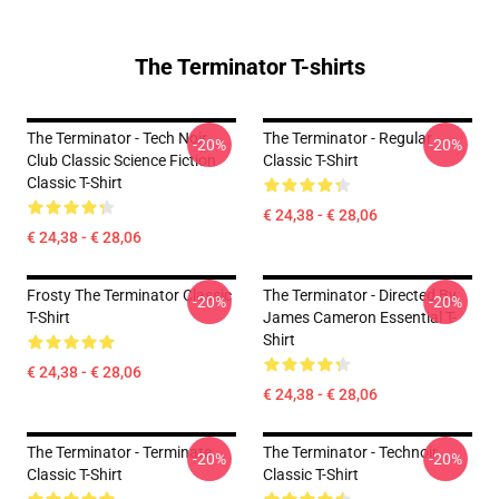
The Terminator T-shirts
The Terminator - Tech Noir
The Terminator - Regular
-20%
-20%
Club Classic Science Fiction
Classic T-Shirt
Classic T-Shirt
€ 24,38 - € 28,06
€ 24,38 - € 28,06
Frosty The Terminator Classic
The Terminator - Directed By
-20%
-20%
T-Shirt
James Cameron Essential T-
Shirt
€ 24,38 - € 28,06
€ 24,38 - € 28,06
The Terminator - Terminate...
The Terminator - Technoir
-20%
-20%
Classic T-Shirt
Classic T-Shirt