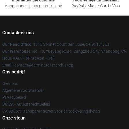
Internationale garantie
100% veilige afhandeling
Aangeboden in het gebruiksland
PayPal / MasterCard / Visa
Contacteer ons
Our Head Office
: 1015 Sonnet Court San Jose, Ca 95131, Us
Our Warehouse
: No. 18, Yueyang Road, Cangzhou City, Shandong, CN
Hour
: 9AM – 5PM (Mon – Fri)
Email
: contact@terminator-merch.shop
Ons bedrijf
Over ons
Algemene voorwaarden
Privacybeleid
DMCA - Auteursrechtbeleid
CA SB657: Transparantiewet voor de toeleveringsketen
Onze steun