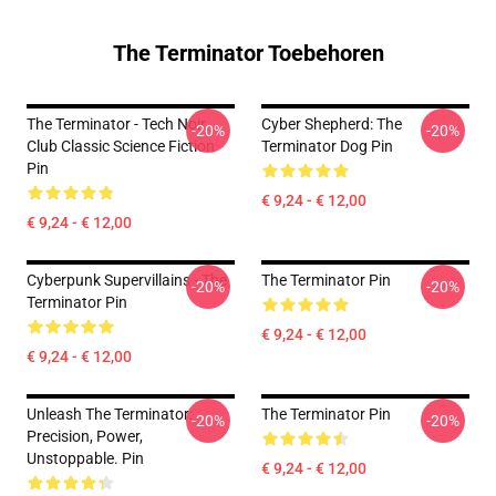
The Terminator Toebehoren
The Terminator - Tech Noir
Cyber Shepherd: The
-20%
-20%
Club Classic Science Fiction
Terminator Dog Pin
Pin
€ 9,24 - € 12,00
€ 9,24 - € 12,00
Cyberpunk Supervillains - The
The Terminator Pin
-20%
-20%
Terminator Pin
€ 9,24 - € 12,00
€ 9,24 - € 12,00
Unleash The Terminator:
The Terminator Pin
-20%
-20%
Precision, Power,
Unstoppable. Pin
€ 9,24 - € 12,00