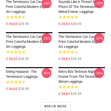
The Terminator Cat Canvas
Sounds Like A Threat! Right?
-20%
-20%
Print Colorful Modern Digital
Photo Of The Terminator's
Art Leggings
Metal Frame. Leggings
€ 26,63
$28.95
€ 26,63
$28.95
The Terminator Cat Canvas
The Terminator Cat Canvas
-20%
-20%
Print Colorful Modern Digital
Print Colorful Modern Digital
Art Leggings
Art Leggings
€ 26,63
$28.95
€ 26,63
$28.95
Erling Halaand - The
Retro 80s Technoir Nightclub
-20%
-20%
Terminator Leggings
Poster From The Terminator
Movie Leggings
€ 26,63
$28.95
€ 26,63
$28.95
BEKIJK MEER