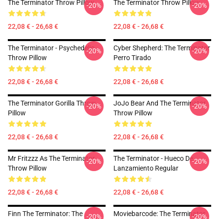
The Terminator Throw Pillow
The Terminator Throw Pillow
-20%
-20%
22,08 € - 26,68 €
22,08 € - 26,68 €
The Terminator - Psychedelic
Cyber Shepherd: The Terminator
-20%
-20%
Throw Pillow
Perro Tirado
22,08 € - 26,68 €
22,08 € - 26,68 €
The Terminator Gorilla Throw
JoJo Bear And The Terminator
-20%
-20%
Pillow
Throw Pillow
22,08 € - 26,68 €
22,08 € - 26,68 €
Mr Fritzzz As The Terminator
The Terminator - Hueco De
-20%
-20%
Throw Pillow
Lanzamiento Regular
22,08 € - 26,68 €
22,08 € - 26,68 €
Finn The Terminator: The
Moviebarcode: The Terminator
-20%
-20%