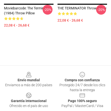
Moviebarcode: The Terminator
THE TERMINATOR Throw Pillow
-20%
-20%
(1984) Throw Pillow
22,08 € - 26,68 €
22,08 € - 26,68 €
Footer
Envío mundial
Compra con confianza
Enviamos a más de 200 países
Protegido 24/7 desde los clics
hasta la entrega
Garantía internacional
Pago 100% seguro
Ofrecido en el país de uso
PayPal / MasterCard / Visa