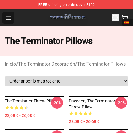
FREE
shipping on orders over $100
The Terminator Store - Official The Terminator Merchand
Open menu
The Terminator Pillows
Inicio
/
The Terminator Decoración
/
The Terminator Pillows
The Terminator Throw Pillow
Daeodon, The Terminator Pig
-20%
-20%
Throw Pillow
22,08 € - 26,68 €
22,08 € - 26,68 €