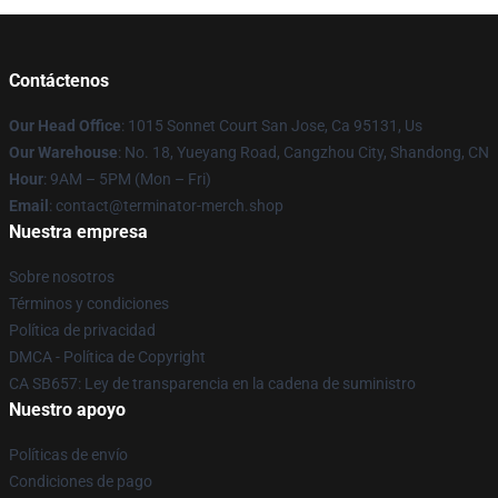
Contáctenos
Our Head Office
: 1015 Sonnet Court San Jose, Ca 95131, Us
Our Warehouse
: No. 18, Yueyang Road, Cangzhou City, Shandong, CN
Hour
: 9AM – 5PM (Mon – Fri)
Email
: contact@terminator-merch.shop
Nuestra empresa
Sobre nosotros
Términos y condiciones
Política de privacidad
DMCA - Política de Copyright
CA SB657: Ley de transparencia en la cadena de suministro
Nuestro apoyo
Políticas de envío
Condiciones de pago