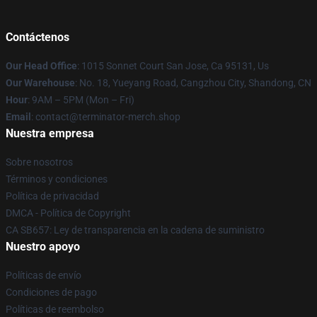
Contáctenos
Our Head Office
: 1015 Sonnet Court San Jose, Ca 95131, Us
Our Warehouse
: No. 18, Yueyang Road, Cangzhou City, Shandong, CN
Hour
: 9AM – 5PM (Mon – Fri)
Email
: contact@terminator-merch.shop
Nuestra empresa
Sobre nosotros
Términos y condiciones
Política de privacidad
DMCA - Política de Copyright
CA SB657: Ley de transparencia en la cadena de suministro
Nuestro apoyo
Políticas de envío
Condiciones de pago
Políticas de reembolso