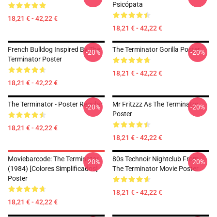
Psicópata
18,21 € - 42,22 €
18,21 € - 42,22 €
French Bulldog Inspired By The
The Terminator Gorilla Poster
-20%
-20%
Terminator Poster
18,21 € - 42,22 €
18,21 € - 42,22 €
The Terminator - Poster Regular
Mr Fritzzz As The Terminator
-20%
-20%
Poster
18,21 € - 42,22 €
18,21 € - 42,22 €
Moviebarcode: The Terminator
80s Technoir Nightclub From
-20%
-20%
(1984) [Colores Simplificados]
The Terminator Movie Poster
Poster
18,21 € - 42,22 €
18,21 € - 42,22 €