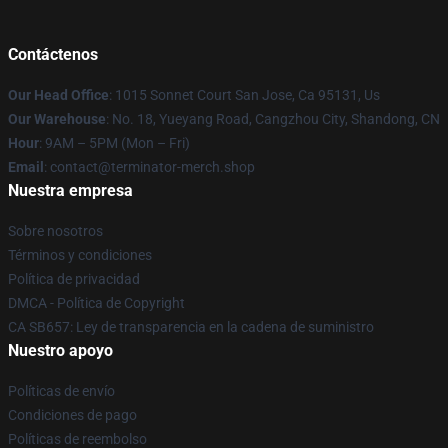
Contáctenos
Our Head Office
: 1015 Sonnet Court San Jose, Ca 95131, Us
Our Warehouse
: No. 18, Yueyang Road, Cangzhou City, Shandong, CN
Hour
: 9AM – 5PM (Mon – Fri)
Email
: contact@terminator-merch.shop
Nuestra empresa
Sobre nosotros
Términos y condiciones
Política de privacidad
DMCA - Política de Copyright
CA SB657: Ley de transparencia en la cadena de suministro
Nuestro apoyo
Políticas de envío
Condiciones de pago
Políticas de reembolso