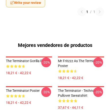
Write your review
1
/
1
Mejores vendedores de productos
The Terminator Gorilla Poster
Mr Fritzzz As The Terminator
-20%
-20%
Poster
18,21 € - 42,22 €
18,21 € - 42,22 €
The Terminator Poster
The Terminator - Technoir
-20%
-20%
Pullover Sweatshirt
18,21 € - 42,22 €
37,67 € - 44,11 €