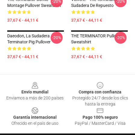
-20%
-20%
Montage Pullover Sweatshirt
Sudadera De Repuesto
37,67 € - 44,11 €
37,67 € - 44,11 €
Daeodon, La Sudadera
THE TERMINATOR Pullover
-20%
-20%
Terminator Pig Pullover
Sweatshirt
37,67 € - 44,11 €
37,67 € - 44,11 €
Footer
Envío mundial
Compra con confianza
Enviamos a más de 200 países
Protegido 24/7 desde los clics
hasta la entrega
Garantía internacional
Pago 100% seguro
Ofrecido en el país de uso
PayPal / MasterCard / Visa