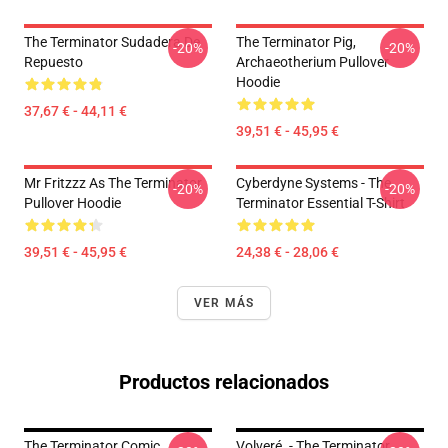
The Terminator Sudadera De
The Terminator Pig,
-20%
-20%
Repuesto
Archaeotherium Pullover
Hoodie
37,67 € - 44,11 €
39,51 € - 45,95 €
Mr Fritzzz As The Terminator
Cyberdyne Systems - The
-20%
-20%
Pullover Hoodie
Terminator Essential T-Shirt
39,51 € - 45,95 €
24,38 € - 28,06 €
VER MÁS
Productos relacionados
The Terminator Comic
Volveré. - The Terminator