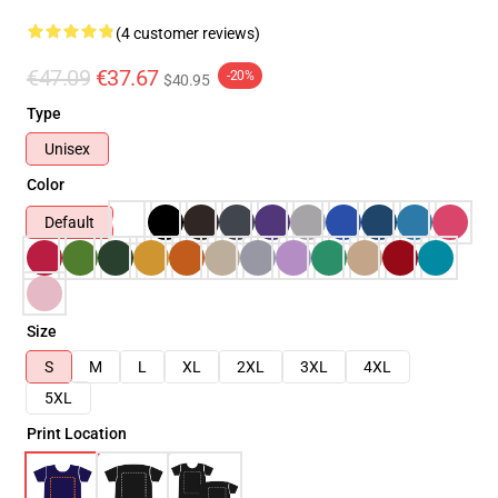
(4 customer reviews)
€47.09
€37.67
-20%
$40.95
Type
Unisex
Color
Default
Size
S
M
L
XL
2XL
3XL
4XL
5XL
Print Location