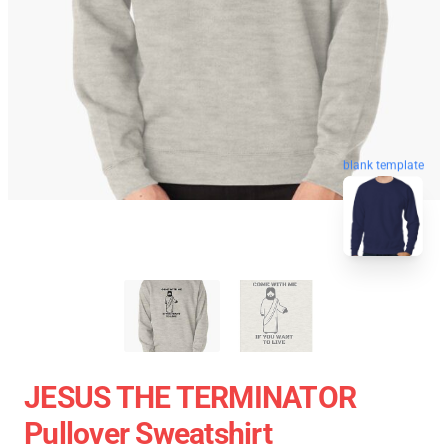
blank template
JESUS THE TERMINATOR
Pullover Sweatshirt