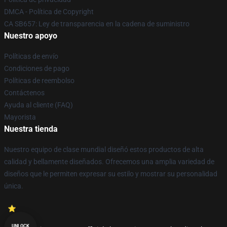
DMCA - Política de Copyright
CA SB657: Ley de transparencia en la cadena de suministro
Nuestro apoyo
Políticas de envío
Condiciones de pago
Políticas de reembolso
Contáctenos
Ayuda al cliente (FAQ)
Mayorista
Nuestra tienda
Nuestro equipo de clase mundial diseñó estos productos de alta
calidad y bellamente diseñados. Ofrecemos una amplia variedad de
diseños que le permiten expresar su estilo y mostrar su personalidad
única.
UNLOCK