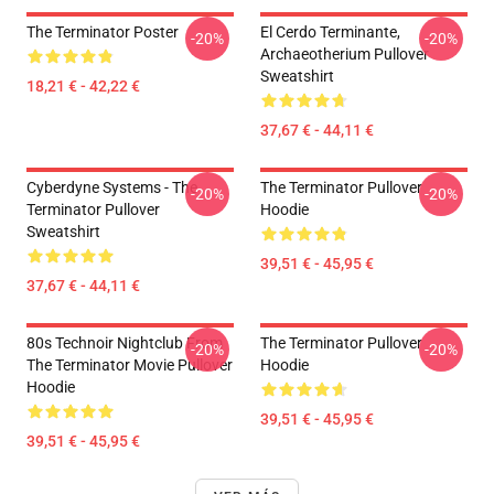
The Terminator Poster
El Cerdo Terminante,
-20%
-20%
Archaeotherium Pullover
Sweatshirt
18,21 € - 42,22 €
37,67 € - 44,11 €
Cyberdyne Systems - The
The Terminator Pullover
-20%
-20%
Terminator Pullover
Hoodie
Sweatshirt
39,51 € - 45,95 €
37,67 € - 44,11 €
80s Technoir Nightclub From
The Terminator Pullover
-20%
-20%
The Terminator Movie Pullover
Hoodie
Hoodie
39,51 € - 45,95 €
39,51 € - 45,95 €