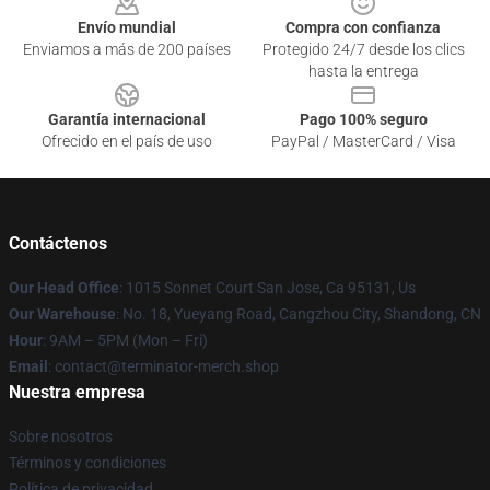
Envío mundial
Compra con confianza
Enviamos a más de 200 países
Protegido 24/7 desde los clics
hasta la entrega
Garantía internacional
Pago 100% seguro
Ofrecido en el país de uso
PayPal / MasterCard / Visa
Contáctenos
Our Head Office
: 1015 Sonnet Court San Jose, Ca 95131, Us
Our Warehouse
: No. 18, Yueyang Road, Cangzhou City, Shandong, CN
Hour
: 9AM – 5PM (Mon – Fri)
Email
: contact@terminator-merch.shop
Nuestra empresa
Sobre nosotros
Términos y condiciones
Política de privacidad