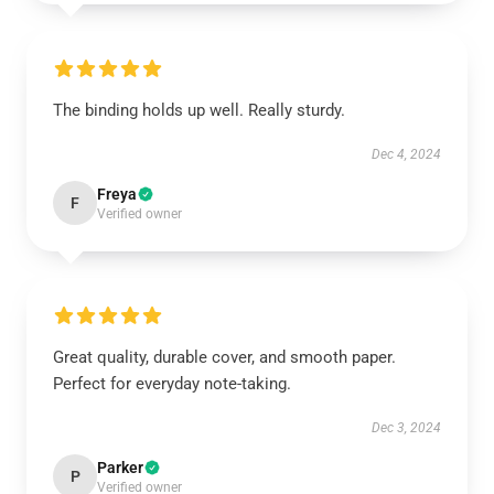
The binding holds up well. Really sturdy.
Dec 4, 2024
Freya
F
Verified owner
Great quality, durable cover, and smooth paper.
Perfect for everyday note-taking.
Dec 3, 2024
Parker
P
Verified owner