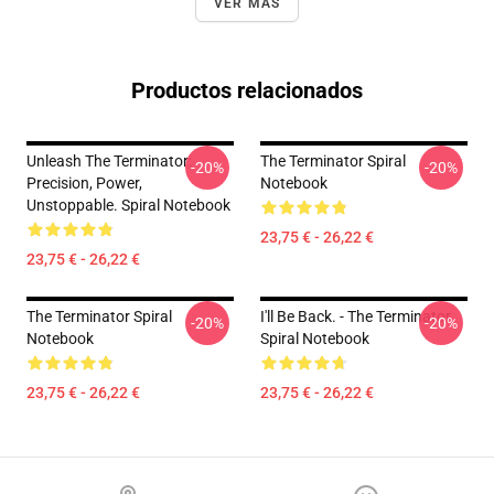
VER MÁS
Productos relacionados
Unleash The Terminator:
The Terminator Spiral
-20%
-20%
Precision, Power,
Notebook
Unstoppable. Spiral Notebook
23,75 € - 26,22 €
23,75 € - 26,22 €
The Terminator Spiral
I'll Be Back. - The Terminator
-20%
-20%
Notebook
Spiral Notebook
23,75 € - 26,22 €
23,75 € - 26,22 €
Footer