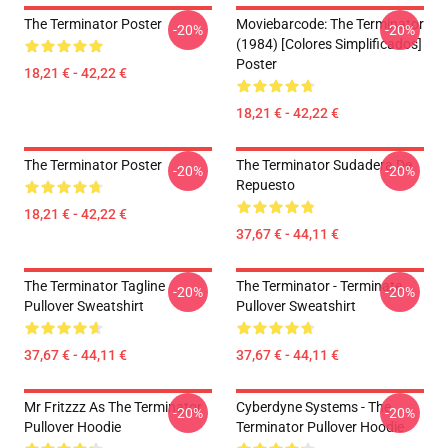
The Terminator Poster
Moviebarcode: The Terminator
-20%
-20%
(1984) [Colores Simplificados]
Poster
18,21 € - 42,22 €
18,21 € - 42,22 €
The Terminator Poster
The Terminator Sudadera De
-20%
-20%
Repuesto
18,21 € - 42,22 €
37,67 € - 44,11 €
The Terminator Tagline
The Terminator - Terminate...
-20%
-20%
Pullover Sweatshirt
Pullover Sweatshirt
37,67 € - 44,11 €
37,67 € - 44,11 €
Mr Fritzzz As The Terminator
Cyberdyne Systems - The
-20%
-20%
Pullover Hoodie
Terminator Pullover Hoodie