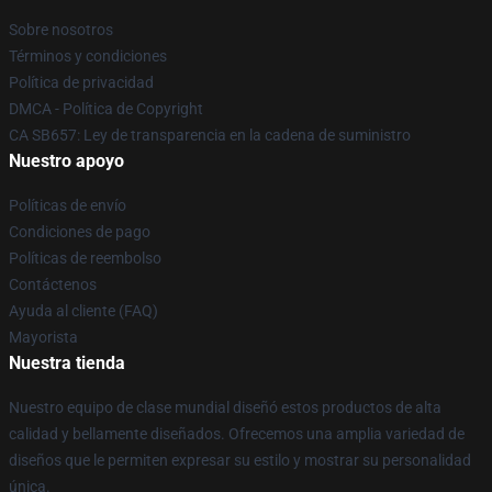
Sobre nosotros
Términos y condiciones
Política de privacidad
DMCA - Política de Copyright
CA SB657: Ley de transparencia en la cadena de suministro
Nuestro apoyo
Políticas de envío
Condiciones de pago
Políticas de reembolso
Contáctenos
Ayuda al cliente (FAQ)
Mayorista
Nuestra tienda
Nuestro equipo de clase mundial diseñó estos productos de alta
calidad y bellamente diseñados. Ofrecemos una amplia variedad de
diseños que le permiten expresar su estilo y mostrar su personalidad
única.