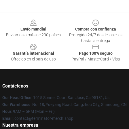
Footer
Envío mundial
Compra con confianza
Enviamos a más de 200 países
Protegido 24/7 desde los clics
hasta la entrega
Garantía internacional
Pago 100% seguro
Ofrecido en el país de uso
PayPal / MasterCard / Visa
Contáctenos
Our Head Office
: 1015 Sonnet Court San Jose, Ca 95131, Us
Our Warehouse
: No. 18, Yueyang Road, Cangzhou City, Shandong, CN
Hour
: 9AM – 5PM (Mon – Fri)
Email
: contact@terminator-merch.shop
Nuestra empresa