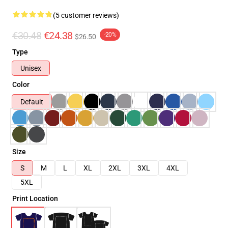
(5 customer reviews)
€30.48
€24.38
-20%
$26.50
Type
Unisex
Color
Default
Size
S
M
L
XL
2XL
3XL
4XL
5XL
Print Location