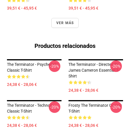
39,51 € - 45,95 €
39,51 € - 45,95 €
VER MÁS
Productos relacionados
The Terminator - Psychedelic
The Terminator - Directed By
-20%
-20%
Classic T-Shirt
James Cameron Essential T-
Shirt
24,38 € - 28,06 €
24,38 € - 28,06 €
The Terminator - Technoir
Frosty The Terminator Classic
-20%
-20%
Classic T-Shirt
T-Shirt
24,38 € - 28,06 €
24,38 € - 28,06 €